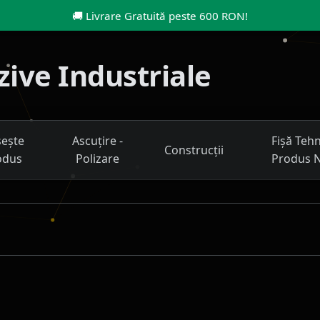
🚚
Livrare Gratuită peste 600 RON
!
azive Industriale
ește
Ascuțire -
Fișă Teh
Construcții
odus
Polizare
Produs 