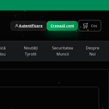
🛒
Coș
Autentificare
Creează cont
nică
Noutăți
Securitatea
Despre
Nou
Tyrolit
Muncii
Noi