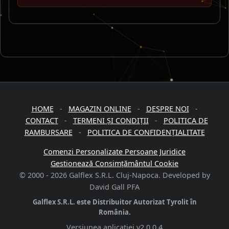
HOME
-
MAGAZIN ONLINE
-
DESPRE NOI
-
CONTACT
-
TERMENI ȘI CONDIȚII
-
POLITICA DE
RAMBURSARE
-
POLITICA DE CONFIDENȚIALITATE
Comenzi Personalizate Persoane Juridice
Gestionează Consimțământul Cookie
© 2000 -
2026
Galflex S.R.L. Cluj-Napoca. Developed by
David Gall PFA
Galflex S.R.L. este Distribuitor Autorizat Tyrolit în
România.
Versiunea aplicației
v2.0.0.4