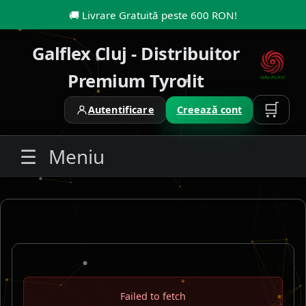
🚚
Livrare Gratuită peste 600 RON
!
Galflex Cluj - Distribuitor
Premium Tyrolit
🛒
Autentificare
Creează cont
☰
Meniu
Failed to fetch