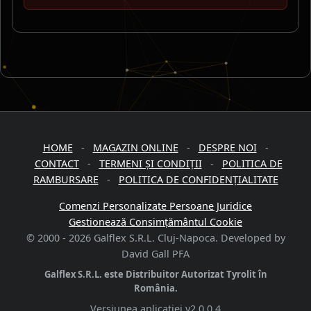
HOME
-
MAGAZIN ONLINE
-
DESPRE NOI
-
CONTACT
-
TERMENI ȘI CONDIȚII
-
POLITICA DE
RAMBURSARE
-
POLITICA DE CONFIDENȚIALITATE
Comenzi Personalizate Persoane Juridice
Gestionează Consimțământul Cookie
© 2000 -
2026
Galflex S.R.L. Cluj-Napoca. Developed by
David Gall PFA
Galflex S.R.L. este Distribuitor Autorizat Tyrolit în
România.
Versiunea aplicației
v2.0.0.4