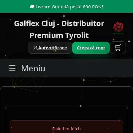
🚚
Livrare Gratuită peste 600 RON
!
Galflex Cluj - Distribuitor
Premium Tyrolit
🛒
Autentificare
Creează cont
☰
Meniu
Failed to fetch