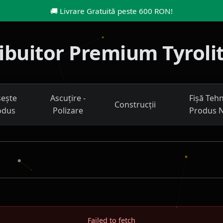
🚚
Livrare Gratuită peste 600 RON
!
tribuitor Premium Tyroli
ește
Ascuțire -
Fișă Teh
Construcții
odus
Polizare
Produs 
Failed to fetch