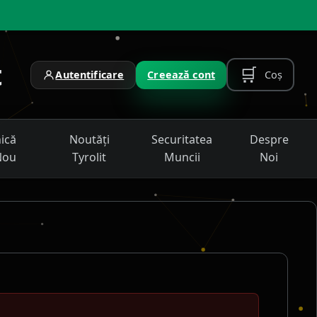
t
🛒
Coș
Autentificare
Creează cont
nică
Noutăți
Securitatea
Despre
Nou
Tyrolit
Muncii
Noi