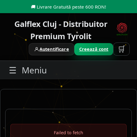
🚚
Livrare Gratuită peste 600 RON
!
Galflex Cluj - Distribuitor
Premium Tyrolit
🛒
Autentificare
Creează cont
☰
Meniu
Failed to fetch