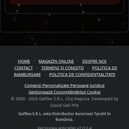
HOME
-
MAGAZIN ONLINE
-
DESPRE NOI
-
CONTACT
-
TERMENI ȘI CONDIȚII
-
POLITICA DE
RAMBURSARE
-
POLITICA DE CONFIDENȚIALITATE
Comenzi Personalizate Persoane Juridice
Gestionează Consimțământul Cookie
© 2000 -
2026
Galflex S.R.L. Cluj-Napoca. Developed by
David Gall PFA
Galflex S.R.L. este Distribuitor Autorizat Tyrolit în
România.
Versiunea aplicației
v2.0.0.4