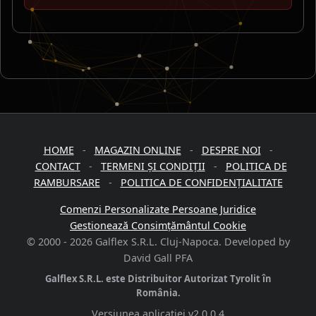
HOME
-
MAGAZIN ONLINE
-
DESPRE NOI
-
CONTACT
-
TERMENI ȘI CONDIȚII
-
POLITICA DE
RAMBURSARE
-
POLITICA DE CONFIDENȚIALITATE
Comenzi Personalizate Persoane Juridice
Gestionează Consimțământul Cookie
© 2000 -
2026
Galflex S.R.L. Cluj-Napoca. Developed by
David Gall PFA
Galflex S.R.L. este Distribuitor Autorizat Tyrolit în
România.
Versiunea aplicației
v2.0.0.4