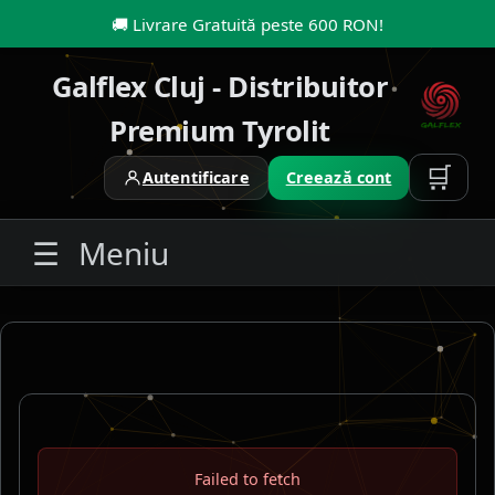
🚚
Livrare Gratuită peste 600 RON
!
Galflex Cluj - Distribuitor
Premium Tyrolit
🛒
Autentificare
Creează cont
☰
Meniu
Failed to fetch