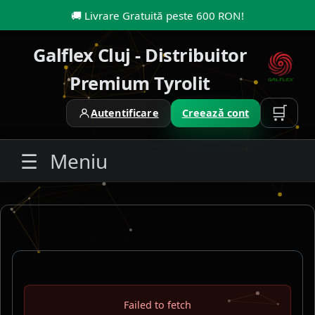
🚚
Livrare Gratuită peste 600 RON
!
Galflex Cluj - Distribuitor
Premium Tyrolit
🛒
Autentificare
Creează cont
☰
Meniu
Failed to fetch