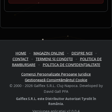
HOME
-
MAGAZIN ONLINE
-
DESPRE NOI
-
CONTACT
-
TERMENI ȘI CONDIȚII
-
POLITICA DE
RAMBURSARE
-
POLITICA DE CONFIDENȚIALITATE
Comenzi Personalizate Persoane Juridice
Gestionează Consimțământul Cookie
© 2000 -
2026
Galflex S.R.L. Cluj-Napoca. Developed by
David Gall PFA
Galflex S.R.L. este Distribuitor Autorizat Tyrolit în
România.
Versiunea aplicației
v2.0.0.4