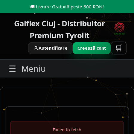
🚚
Livrare Gratuită peste 600 RON
!
Galflex Cluj - Distribuitor
Premium Tyrolit
🛒
Autentificare
Creează cont
☰
Meniu
Failed to fetch