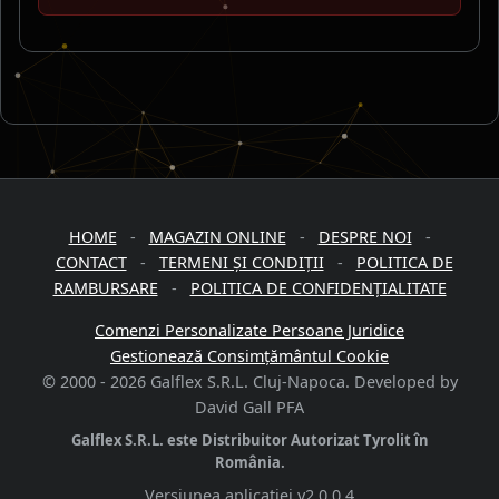
HOME
-
MAGAZIN ONLINE
-
DESPRE NOI
-
CONTACT
-
TERMENI ȘI CONDIȚII
-
POLITICA DE
RAMBURSARE
-
POLITICA DE CONFIDENȚIALITATE
Comenzi Personalizate Persoane Juridice
Gestionează Consimțământul Cookie
© 2000 -
2026
Galflex S.R.L. Cluj-Napoca. Developed by
David Gall PFA
Galflex S.R.L. este Distribuitor Autorizat Tyrolit în
România.
Versiunea aplicației
v2.0.0.4