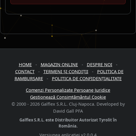
HOME
-
MAGAZIN ONLINE
-
DESPRE NOI
-
CONTACT
-
TERMENI ȘI CONDIȚII
-
POLITICA DE
RAMBURSARE
-
POLITICA DE CONFIDENȚIALITATE
Comenzi Personalizate Persoane Juridice
Gestionează Consimțământul Cookie
© 2000 -
2026
Galflex S.R.L. Cluj-Napoca. Developed by
David Gall PFA
Galflex S.R.L. este Distribuitor Autorizat Tyrolit în
România.
Versiunea aplicației
v2.0.0.4