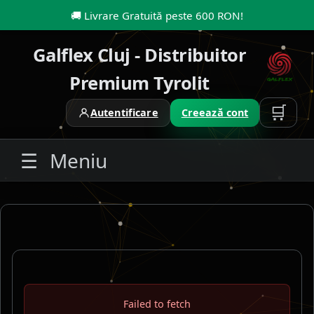
🚚
Livrare Gratuită peste 600 RON
!
Galflex Cluj - Distribuitor
Premium Tyrolit
🛒
Autentificare
Creează cont
☰
Meniu
Failed to fetch