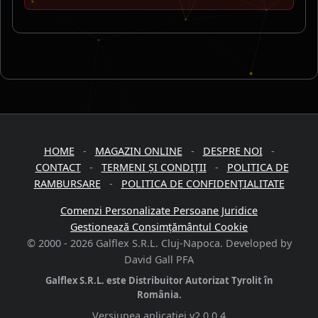
HOME
-
MAGAZIN ONLINE
-
DESPRE NOI
-
CONTACT
-
TERMENI ȘI CONDIȚII
-
POLITICA DE
RAMBURSARE
-
POLITICA DE CONFIDENȚIALITATE
Comenzi Personalizate Persoane Juridice
Gestionează Consimțământul Cookie
© 2000 -
2026
Galflex S.R.L. Cluj-Napoca. Developed by
David Gall PFA
Galflex S.R.L. este Distribuitor Autorizat Tyrolit în
România.
Versiunea aplicației
v2.0.0.4