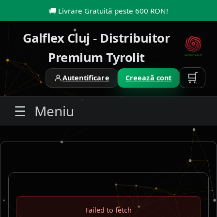
🚚
Livrare Gratuită peste 600 RON
!
Galflex Cluj - Distribuitor
Premium Tyrolit
🛒
Autentificare
Creează cont
☰
Meniu
Failed to fetch