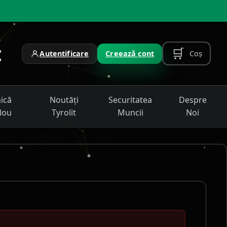
t
🛒
Coș
Autentificare
Creează cont
nică
Noutăți
Securitatea
Despre
Nou
Tyrolit
Muncii
Noi