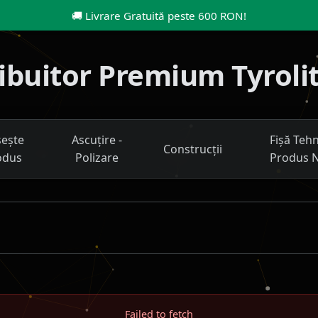
🚚
Livrare Gratuită peste 600 RON
!
tribuitor Premium Tyroli
ește
Ascuțire -
Fișă Teh
Construcții
odus
Polizare
Produs 
Failed to fetch