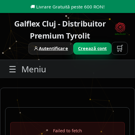
🚚
Livrare Gratuită peste 600 RON
!
Galflex Cluj - Distribuitor
Premium Tyrolit
🛒
Autentificare
Creează cont
☰
Meniu
Failed to fetch