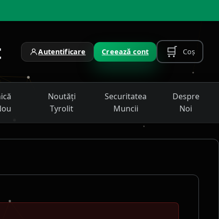
t
🛒
Coș
Autentificare
Creează cont
nică
Noutăți
Securitatea
Despre
Nou
Tyrolit
Muncii
Noi