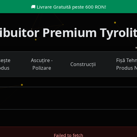
🚚
Livrare Gratuită peste 600 RON
!
tribuitor Premium Tyroli
ește
Ascuțire -
Fișă Teh
Construcții
odus
Polizare
Produs 
Failed to fetch