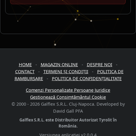
HOME
-
MAGAZIN ONLINE
-
DESPRE NOI
-
CONTACT
-
TERMENI ȘI CONDIȚII
-
POLITICA DE
RAMBURSARE
-
POLITICA DE CONFIDENȚIALITATE
Comenzi Personalizate Persoane Juridice
Gestionează Consimțământul Cookie
© 2000 -
2026
Galflex S.R.L. Cluj-Napoca. Developed by
David Gall PFA
Galflex S.R.L. este Distribuitor Autorizat Tyrolit în
România.
Versiunea aplicației
v2.0.0.4