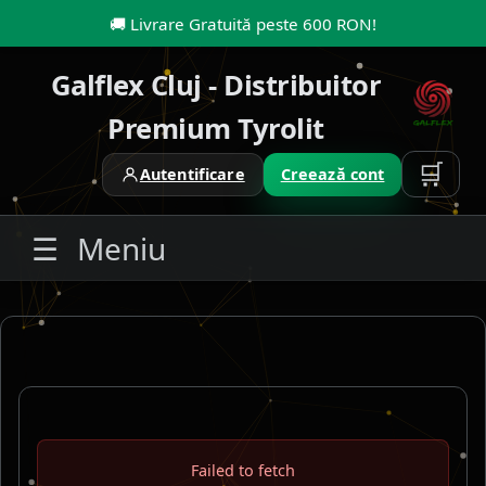
🚚
Livrare Gratuită peste 600 RON
!
Galflex Cluj - Distribuitor
Premium Tyrolit
🛒
Autentificare
Creează cont
☰
Meniu
Failed to fetch