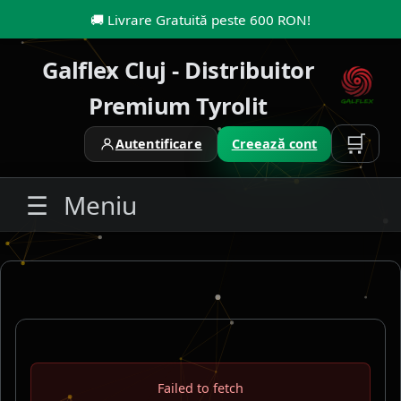
🚚
Livrare Gratuită peste 600 RON
!
Galflex Cluj - Distribuitor
Premium Tyrolit
🛒
Autentificare
Creează cont
☰
Meniu
Failed to fetch