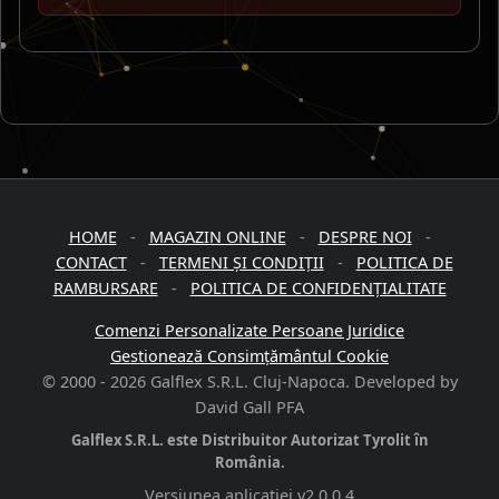
HOME
-
MAGAZIN ONLINE
-
DESPRE NOI
-
CONTACT
-
TERMENI ȘI CONDIȚII
-
POLITICA DE
RAMBURSARE
-
POLITICA DE CONFIDENȚIALITATE
Comenzi Personalizate Persoane Juridice
Gestionează Consimțământul Cookie
© 2000 -
2026
Galflex S.R.L. Cluj-Napoca. Developed by
David Gall PFA
Galflex S.R.L. este Distribuitor Autorizat Tyrolit în
România.
Versiunea aplicației
v2.0.0.4